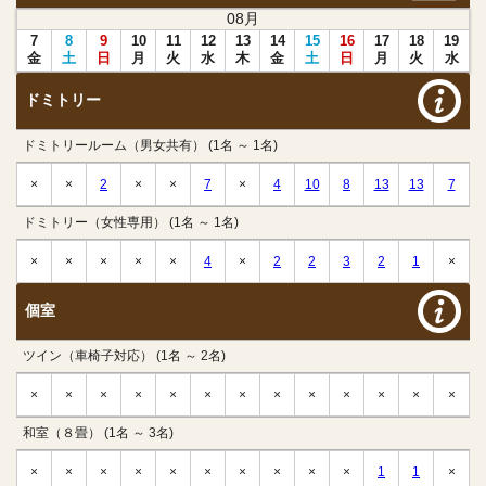
08
月
7
8
9
10
11
12
13
14
15
16
17
18
19
金
土
日
月
火
水
木
金
土
日
月
火
水
ドミトリー
ドミトリールーム（男女共有） (1名 ～ 1名)
×
×
2
×
×
7
×
4
10
8
13
13
7
ドミトリー（女性専用） (1名 ～ 1名)
×
×
×
×
×
4
×
2
2
3
2
1
×
個室
ツイン（車椅子対応） (1名 ～ 2名)
×
×
×
×
×
×
×
×
×
×
×
×
×
和室（８畳） (1名 ～ 3名)
×
×
×
×
×
×
×
×
×
×
1
1
×