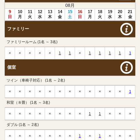
08
月
9
10
11
12
13
14
15
16
17
18
19
20
21
日
月
火
水
木
金
土
日
月
火
水
木
金
ファミリー
ファミリールーム (1名 ～ 3名)
×
×
×
×
×
1
1
×
1
1
1
1
1
個室
ツイン（車椅子対応） (1名 ～ 2名)
×
×
×
×
×
×
×
×
×
×
×
×
1
和室（８畳） (1名 ～ 3名)
×
×
×
×
×
×
×
×
1
1
×
×
×
ダブル (1名 ～ 2名)
×
×
×
×
×
×
×
1
×
1
×
×
×